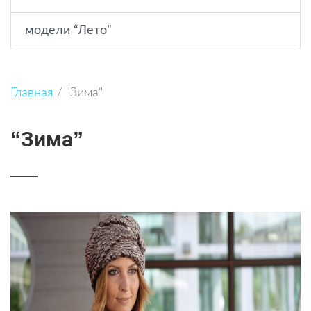
модели “Лето”
Главная
/
"Зима"
“Зима”